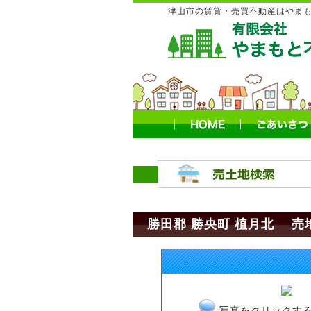
津山市の賃貸・売買不動産はやま
勝田郡 勝央町 植月北 売
写真をクリックす