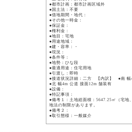
●都市計画：都市計画区域外
●国土法：不要
●借地期間・地代：
●その他一時金：
●保証金：
●権利金：
●地目：宅地
●用途地域：
●建・容率：・
●現況：
●条件等：
●地勢：ひな段
●最適用途：住宅用地
●引渡し：即時
●接道状況詳細：二方 【内訳】
●南 幅
●北 幅4m 公道 接面12m 舗装有
●設備：
●特記事項：
●備考１：土地総面積：5647.25㎡（宅
地法の制限があります。
●備考２：
●取引態様：一般媒介