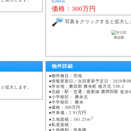
6500ｍ
価格：300万円
写真をクリックすると拡大し
周辺図
物件詳細
●物件種目：売地
●情報更新日／次回更新予定日：2026年08月
●所在地：勝田郡 勝央町 植月北 538-2
ると拡大します。
●沿線・駅・交通：姫新線 勝間田駅 徒歩6
●小学校区： 勝央北
●中学校区： 勝央
●価格：300万円
●坪単価：2.91万円
2
●土地面積：341.25ｍ
●私道面積：
●土地権利：所有権