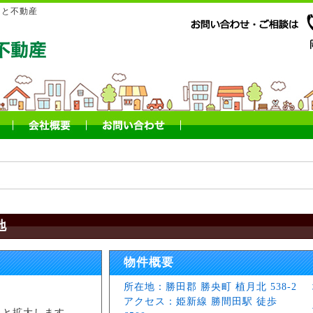
もと不動産
地
物件概要
所在地：勝田郡 勝央町 植月北 538-2
アクセス：姫新線 勝間田駅 徒歩
ると拡大します。