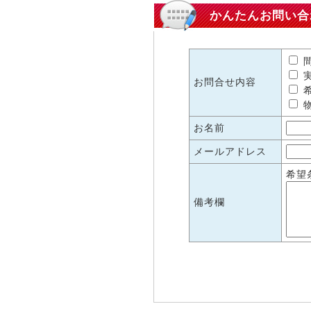
かんたんお問い合
間
実
お問合せ内容
希
物
お名前
メールアドレス
希望
備考欄