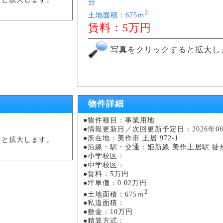
分
2
土地面積：675ｍ
賃料：5万円
写真をクリックすると拡大し
物件詳細
●物件種目：事業用地
●情報更新日／次回更新予定日：2026年06月
●所在地：美作市 土居 972-1
ると拡大します。
●沿線・駅・交通：姫新線 美作土居駅 徒
●小学校区：
●中学校区：
●賃料：5万円
●坪単価：0.02万円
2
●土地面積：675ｍ
●私道面積：
●敷金：10万円
●精算方式：