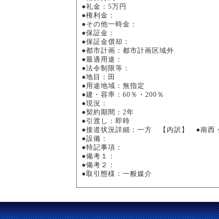
●礼金：5万円
●権利金：
●その他一時金：
●保証金：
●保証金償却：
●都市計画：都市計画区域外
●最適用途：
●法令制限等：
●地目：田
●用途地域：無指定
●建・容率：60％・200％
●現況：
●契約期間：2年
●引渡し：即時
●接道状況詳細：一方 【内訳】
●南西
●設備：
●特記事項：
●備考１：
●備考２：
●取引態様：一般媒介