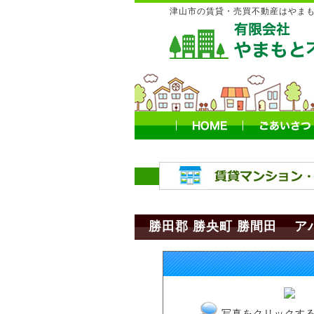
津山市の賃貸・売買不動産はやま
勝田郡 勝央町 勝間田 ア
写真をクリックす