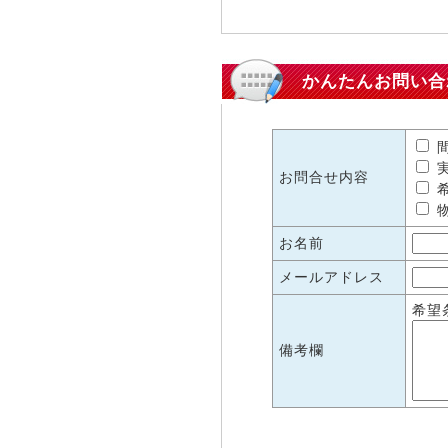
かんたんお問い合
間
実
お問合せ内容
希
物
お名前
メールアドレス
希望
備考欄