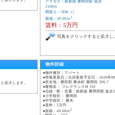
アクセス：姫新線 勝間田駅 徒歩
2100ｍ
間取り：3DK（）
2
面積：49.68ｍ
賃料：5万円
写真をクリックすると拡大し
物件詳細
●物件種目：アパート
●情報更新日／次回更新予定日：2026年08月
●所在地：勝田郡 勝央町 勝間田 396-7
ると拡大します。
●建物名： フレグランスM 102
●沿線・駅・交通：姫新線 勝間田駅 徒歩2
●小学校区： 勝間田
●中学校区： 勝央
●賃料：5万円
2
●面積：49.68ｍ