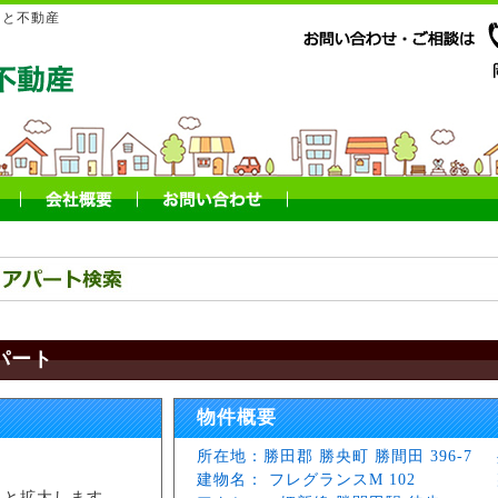
もと不動産
パート
物件概要
所在地：勝田郡 勝央町 勝間田 396-7
建物名： フレグランスM 102
ると拡大します。