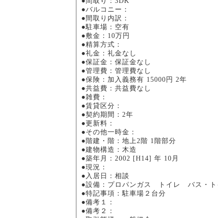
●間取り：3DK
●バルコニー：
●間取り内訳：
●駐車場：空有
●敷金：10万円
●精算方式：
●礼金：礼金なし
●保証金：保証金なし
●管理費：管理費なし
●保険：加入義務有 15000円 2年
●共益費：共益費なし
●雑費：
●賃貸区分：
●契約期間：2年
●更新料：
●その他一時金：
●階建・階：地上2階 1階部分
●建物構造：木造
●築年月：2002 [H14] 年 10月
●現況：
●入居日：相談
●設備：プロパンガス トイレ バス・
●特記事項：駐車場２台分
●備考１：
●備考２：