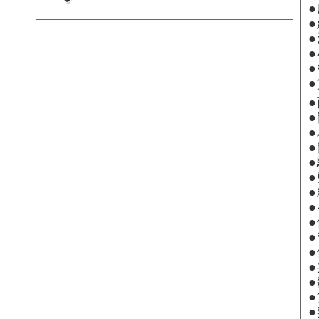
●
●
●