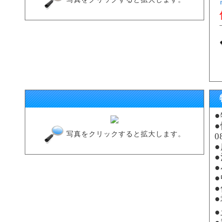
写真をクリックすると拡大します。
0
●
●
●